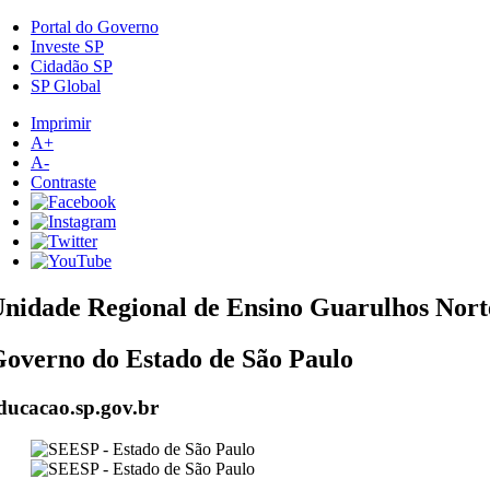
Portal do Governo
Investe SP
Cidadão SP
SP Global
Imprimir
A+
A-
Contraste
nidade Regional de Ensino Guarulhos Nort
overno do Estado de São Paulo
ducacao.sp.gov.br