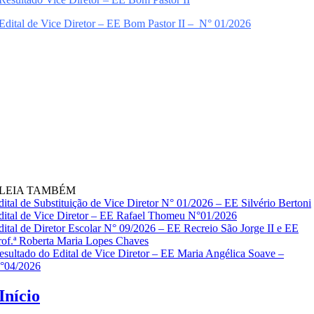
Edital de Vice Diretor – EE Bom Pastor II – N° 01/2026
LEIA TAMBÉM
dital de Substituição de Vice Diretor N° 01/2026 – EE Silvério Bertoni
dital de Vice Diretor – EE Rafael Thomeu N°01/2026
dital de Diretor Escolar N° 09/2026 – EE Recreio São Jorge II e EE
rof.ª Roberta Maria Lopes Chaves
esultado do Edital de Vice Diretor – EE Maria Angélica Soave –
°04/2026
Início