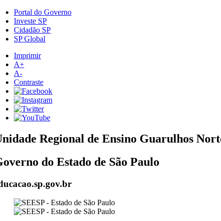
Portal do Governo
Investe SP
Cidadão SP
SP Global
Imprimir
A+
A-
Contraste
nidade Regional de Ensino Guarulhos Nort
overno do Estado de São Paulo
ducacao.sp.gov.br